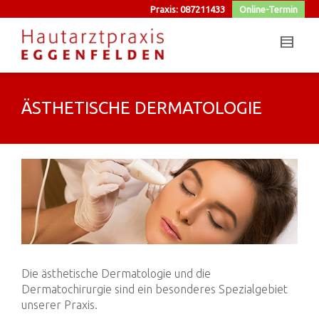
Praxis: 087211433
Online-Termin
ÄSTHETISCHE DERMATOLOGIE
Die ästhetische Dermatologie und die
Dermatochirurgie sind ein besonderes Spezialgebiet
unserer Praxis.